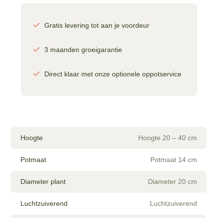
inclusief
elho
Vibes
Gratis levering tot aan je voordeur
Fold
Round
3 maanden groeigarantie
sorbet
groen
aantal
Direct klaar met onze optionele oppotservice
Hoogte
Hoogte 20 – 40 cm
Potmaat
Potmaat 14 cm
Diameter plant
Diameter 20 cm
Luchtzuiverend
Luchtzuiverend