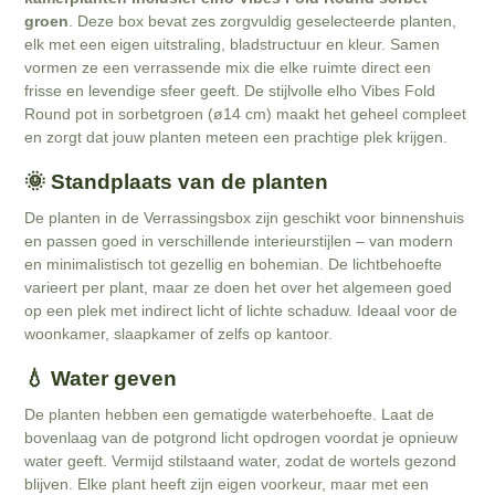
groen
. Deze box bevat zes zorgvuldig geselecteerde planten,
elk met een eigen uitstraling, bladstructuur en kleur. Samen
vormen ze een verrassende mix die elke ruimte direct een
frisse en levendige sfeer geeft. De stijlvolle elho Vibes Fold
Round pot in sorbetgroen (ø14 cm) maakt het geheel compleet
en zorgt dat jouw planten meteen een prachtige plek krijgen.
🌞 Standplaats van de planten
De planten in de Verrassingsbox zijn geschikt voor binnenshuis
en passen goed in verschillende interieurstijlen – van modern
en minimalistisch tot gezellig en bohemian. De lichtbehoefte
varieert per plant, maar ze doen het over het algemeen goed
op een plek met indirect licht of lichte schaduw. Ideaal voor de
woonkamer, slaapkamer of zelfs op kantoor.
💧 Water geven
De planten hebben een gematigde waterbehoefte. Laat de
bovenlaag van de potgrond licht opdrogen voordat je opnieuw
water geeft. Vermijd stilstaand water, zodat de wortels gezond
blijven. Elke plant heeft zijn eigen voorkeur, maar met een