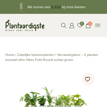
We scoren een
9.4/10
bij onze klanten
Gratis
bezorgd v.a. €50!
0
0
Home
/
Zakelijke kantoorplanten
/ Verrassingsbox – 6 planten
inclusief elho Vibes Fold Round sorbet groen