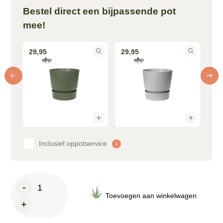
Bestel direct een bijpassende pot
mee!
29,95
29,95
33
Inclusief oppotservice
i
Verrassingsbox
-
-
Toevoegen aan winkelwagen
+
6
planten