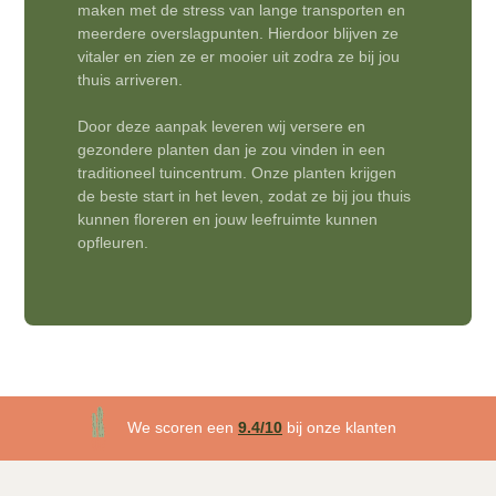
maken met de stress van lange transporten en
meerdere overslagpunten. Hierdoor blijven ze
vitaler en zien ze er mooier uit zodra ze bij jou
thuis arriveren.
Door deze aanpak leveren wij versere en
gezondere planten dan je zou vinden in een
traditioneel tuincentrum. Onze planten krijgen
de beste start in het leven, zodat ze bij jou thuis
kunnen floreren en jouw leefruimte kunnen
opfleuren.
3 maanden plantgarantie
We scoren een
9.4/10
bij onze klanten
Gratis
bezorgd v.a. €50!