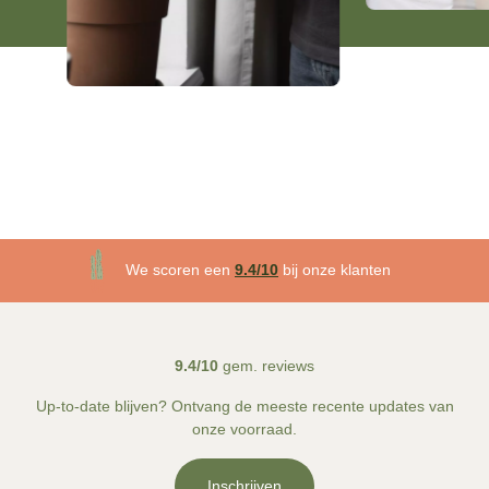
3 maanden plantgarantie
We scoren een
9.4/10
bij onze klanten
Gratis
bezorgd v.a. €50!
9.4/10
gem. reviews
Up-to-date blijven? Ontvang de meeste recente updates van
onze voorraad.
Inschrijven