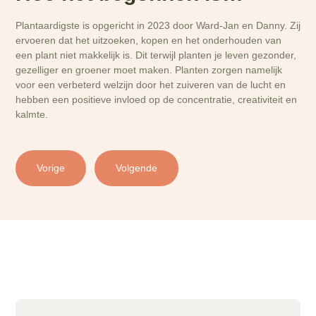
Plantaardigste is opgericht in 2023 door Ward-Jan en Danny. Zij
Om 
ekte
ervoeren dat het uitzoeken, kopen en het onderhouden van
eer
een plant niet makkelijk is. Dit terwijl planten je leven gezonder,
of 
gezelliger en groener moet maken. Planten zorgen namelijk
aan
nel
voor een verbeterd welzijn door het zuiveren van de lucht en
dez
hebben een positieve invloed op de concentratie, creativiteit en
pla
kalmte.
zon
moe
aut
Vorige
Volgende