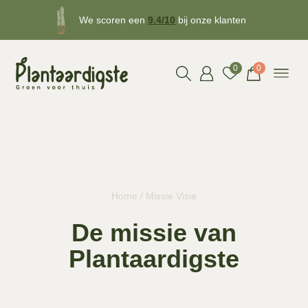
Gratis
bezorgd v.a. €50!
0
0
Home
/ Missie Visie
De missie van
Plantaardigste