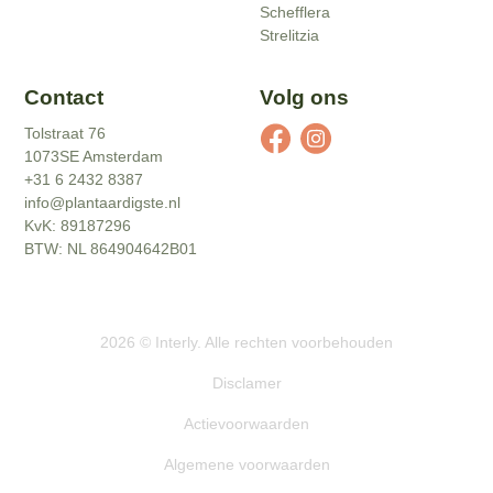
Schefflera
Strelitzia
Contact
Volg ons
Tolstraat 76
1073SE Amsterdam
+31 6 2432 8387
info@plantaardigste.nl
KvK: 89187296
BTW: NL 864904642B01
2026
©
Interly
. Alle rechten voorbehouden
Disclamer
Actievoorwaarden
Algemene voorwaarden