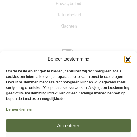
Privacybeleid
Retourbeleid
Klachten
Beheer toestemming
Om de beste ervaringen te bieden, gebruiken wij technologieën zoals
cookies om informatie over je apparaat op te slaan en/of te raadplegen.
Door in te stemmen met deze technologieën kunnen wij gegevens zoals
De waardering van www.plantaardigste.nl/ bij
WebwinkelKeur
surfgedrag of unieke ID's op deze site verwerken. Als je geen toestemming
Reviews
is 9.4/10 gebaseerd op 70 reviews.
geeft of uw toestemming intrekt, kan dit een nadelige invloed hebben op
bepaalde functies en mogelijkheden.
Beheer diensten
Accepteren