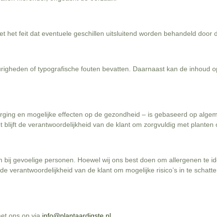
t het feit dat eventuele geschillen uitsluitend worden behandeld door
righeden of typografische fouten bevatten. Daarnaast kan de inhoud 
orging en mogelijke effecten op de gezondheid – is gebaseerd op algem
et blijft de verantwoordelijkheid van de klant om zorgvuldig met planten
bij gevoelige personen. Hoewel wij ons best doen om allergenen te id
de verantwoordelijkheid van de klant om mogelijke risico’s in te schatt
et ons op via
info@plantaardigste.nl
.