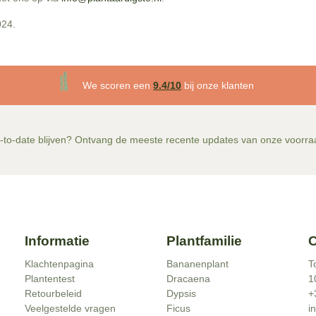
024.
We scoren een
9.4/10
bij onze klanten
-to-date blijven? Ontvang de meeste recente updates van onze voorra
Informatie
Plantfamilie
C
Klachtenpagina
Bananenplant
T
Plantentest
Dracaena
1
Retourbeleid
Dypsis
+
Veelgestelde vragen
Ficus
i