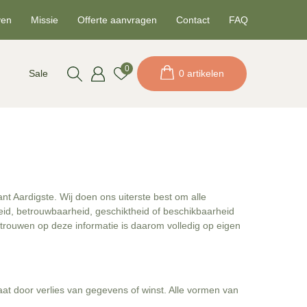
ven
Missie
Offerte aanvragen
Contact
FAQ
0
Sale
0 artikelen
t Aardigste. Wij doen ons uiterste best om alle
heid, betrouwbaarheid, geschiktheid of beschikbaarheid
ertrouwen op deze informatie is daarom volledig op eigen
taat door verlies van gegevens of winst. Alle vormen van