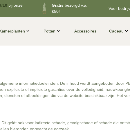
4/10
bij onze
Gratis
bezorgd v.a.
Voor bedrij
€50!
Kamerplanten
Potten
Accessoires
Cadeau
r algemene informatiedoeleinden. De inhoud wordt aangeboden door Plan
een expliciete of impliciete garanties over de volledigheid, nauwkeurig
en, diensten of afbeeldingen die via de website beschikbaar zijn. Het v
e. Dit geldt ook voor indirecte schade, gevolgschade of schade die onts
allen hieronder, ongeacht de oorzaak.