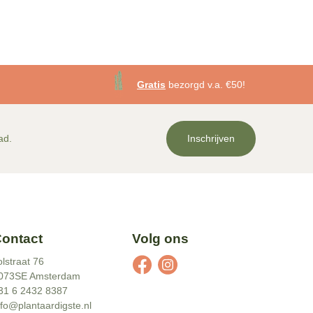
Gratis
bezorgd v.a. €50!
ad.
Inschrijven
ontact
Volg ons
olstraat 76
073SE Amsterdam
31 6 2432 8387
nfo@plantaardigste.nl