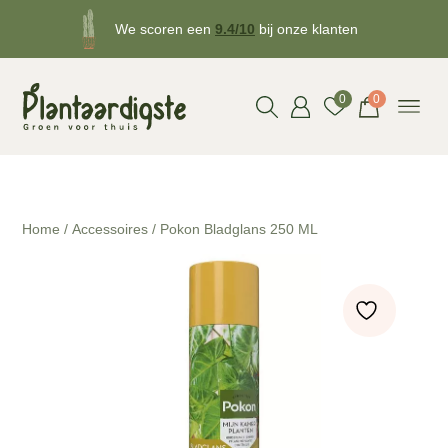
We scoren een
9.4/10
bij onze klanten
Gratis
bezorgd v.a. €50!
0
0
Home
/
Accessoires
/ Pokon Bladglans 250 ML