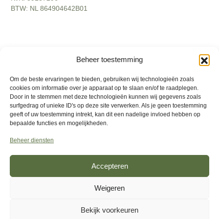
BTW: NL 864904642B01
2026
©
Interly
. Alle rechten voorbehouden
Beheer toestemming
Disclamer
Om de beste ervaringen te bieden, gebruiken wij technologieën zoals
Actievoorwaarden
cookies om informatie over je apparaat op te slaan en/of te raadplegen.
Door in te stemmen met deze technologieën kunnen wij gegevens zoals
Algemene voorwaarden
surfgedrag of unieke ID's op deze site verwerken. Als je geen toestemming
geeft of uw toestemming intrekt, kan dit een nadelige invloed hebben op
Privacybeleid
bepaalde functies en mogelijkheden.
Retourbeleid
Beheer diensten
Klachten
Accepteren
Weigeren
Bekijk voorkeuren