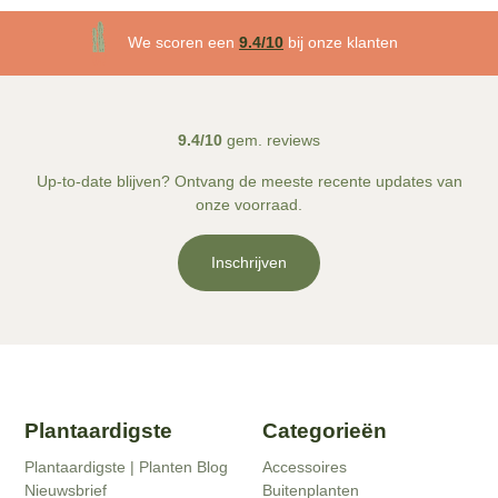
We scoren een
9.4/10
bij onze klanten
Gratis
bezorgd v.a. €50!
9.4/10
gem. reviews
Up-to-date blijven? Ontvang de meeste recente updates van
onze voorraad.
Inschrijven
Plantaardigste
Categorieën
Plantaardigste | Planten Blog
Accessoires
Nieuwsbrief
Buitenplanten