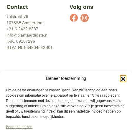
Contact
Volg ons
Tolstraat 76
1073SE Amsterdam
+31 6 2432 8387
info@plantaardigste.nl
KvK: 89187296
BTW: NL 864904642B01
2026
©
Interly
. Alle rechten voorbehouden
Beheer toestemming
Disclamer
Om de beste ervaringen te bieden, gebruiken wij technologieën zoals
Actievoorwaarden
cookies om informatie over je apparaat op te slaan en/of te raadplegen.
Door in te stemmen met deze technologieën kunnen wij gegevens zoals
Algemene voorwaarden
surfgedrag of unieke ID's op deze site verwerken. Als je geen toestemming
geeft of uw toestemming intrekt, kan dit een nadelige invloed hebben op
Privacybeleid
bepaalde functies en mogelijkheden.
Retourbeleid
Beheer diensten