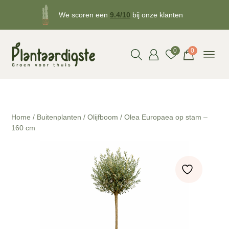
We scoren een
9.4/10
bij onze klanten
Gratis
bezorgd v.a. €50!
0
0
Home
/
Buitenplanten
/
Olijfboom
/ Olea Europaea op stam –
160 cm