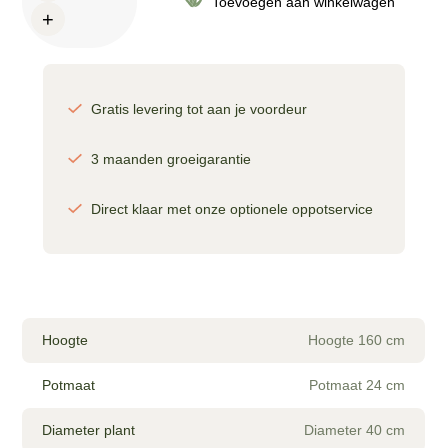
Toevoegen aan winkelwagen
+
op
stam
-
160
cm
Gratis levering tot aan je voordeur
aantal
3 maanden groeigarantie
Direct klaar met onze optionele oppotservice
Hoogte
Hoogte 160 cm
Potmaat
Potmaat 24 cm
Diameter plant
Diameter 40 cm