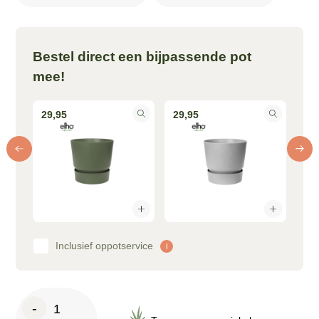
Bestel direct een bijpassende pot
mee!
29,95
29,95
34
Inclusief oppotservice
i
Olea
-
Europaea