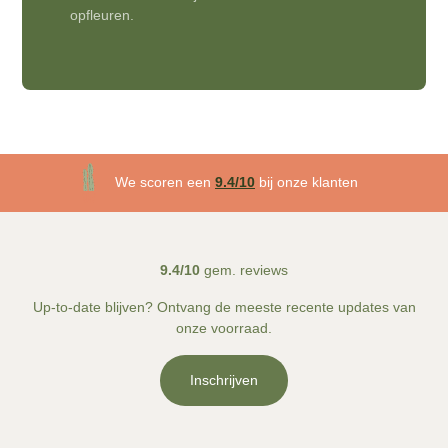
opfleuren.
3 maanden plantgarantie
We scoren een
9.4/10
bij onze klanten
Gratis
bezorgd v.a. €50!
9.4/10
gem. reviews
Up-to-date blijven? Ontvang de meeste recente updates van
onze voorraad.
Inschrijven