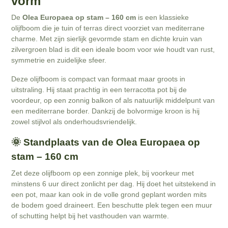
vorm
De
Olea Europaea op stam – 160 cm
is een klassieke
olijfboom die je tuin of terras direct voorziet van mediterrane
charme. Met zijn sierlijk gevormde stam en dichte kruin van
zilvergroen blad is dit een ideale boom voor wie houdt van rust,
symmetrie en zuidelijke sfeer.
Deze olijfboom is compact van formaat maar groots in
uitstraling. Hij staat prachtig in een terracotta pot bij de
voordeur, op een zonnig balkon of als natuurlijk middelpunt van
een mediterrane border. Dankzij de bolvormige kroon is hij
zowel stijlvol als onderhoudsvriendelijk.
🌞 Standplaats van de Olea Europaea op
stam – 160 cm
Zet deze olijfboom op een zonnige plek, bij voorkeur met
minstens 6 uur direct zonlicht per dag. Hij doet het uitstekend in
een pot, maar kan ook in de volle grond geplant worden mits
de bodem goed draineert. Een beschutte plek tegen een muur
of schutting helpt bij het vasthouden van warmte.