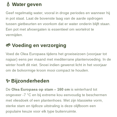
💧 Water geven
Geef regelmatig water, vooral in droge periodes en wanneer hij
in pot staat. Laat de bovenste laag van de aarde opdrogen
tussen gietbeurten en voorkom dat er water onderin blijft staan.
Een pot met afvoergaten is essentieel om wortelrot te
vermijden.
🌱 Voeding en verzorging
Voed de Olea Europaea tijdens het groeiseizoen (voorjaar tot
najaar) eens per maand met mediterrane plantenvoeding. In de
winter hoeft dit niet. Snoei indien gewenst licht in het voorjaar
om de bolvormige kroon mooi compact te houden.
✨ Bijzonderheden
De
Olea Europaea op stam – 160 cm
is winterhard tot
ongeveer -7 °C en bij extreme kou eenvoudig te beschermen
met vliesdoek of een plantenhoes. Met zijn klassieke vorm,
sterke stam en tijdloze uitstraling is deze olijfboom een
populaire keuze voor elk type buitenruimte.