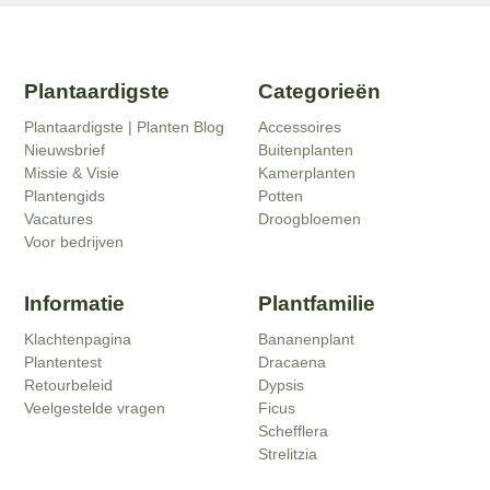
Plantaardigste
Categorieën
Plantaardigste | Planten Blog
Accessoires
Nieuwsbrief
Buitenplanten
Missie & Visie
Kamerplanten
Plantengids
Potten
Vacatures
Droogbloemen
Voor bedrijven
Informatie
Plantfamilie
Klachtenpagina
Bananenplant
Plantentest
Dracaena
Retourbeleid
Dypsis
Veelgestelde vragen
Ficus
Schefflera
Strelitzia