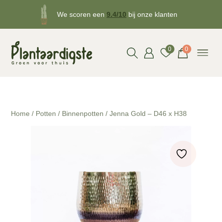
We scoren een
9.4/10
bij onze klanten
Gratis
bezorgd v.a. €50!
0
0
Home
/
Potten
/
Binnenpotten
/ Jenna Gold – D46 x H38