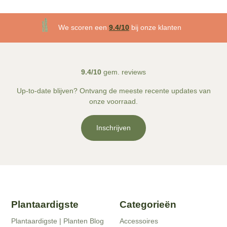
3 maanden plantgarantie
We scoren een
9.4/10
bij onze klanten
Gratis
bezorgd v.a. €50!
9.4/10
gem. reviews
Up-to-date blijven? Ontvang de meeste recente updates van
onze voorraad.
Inschrijven
Plantaardigste
Categorieën
Plantaardigste | Planten Blog
Accessoires