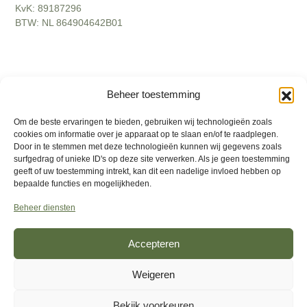
KvK: 89187296
BTW: NL 864904642B01
2026
©
Interly
. Alle rechten voorbehouden
Beheer toestemming
Disclamer
Om de beste ervaringen te bieden, gebruiken wij technologieën zoals
Actievoorwaarden
cookies om informatie over je apparaat op te slaan en/of te raadplegen.
Door in te stemmen met deze technologieën kunnen wij gegevens zoals
Algemene voorwaarden
surfgedrag of unieke ID's op deze site verwerken. Als je geen toestemming
geeft of uw toestemming intrekt, kan dit een nadelige invloed hebben op
Privacybeleid
bepaalde functies en mogelijkheden.
Retourbeleid
Beheer diensten
Klachten
Accepteren
Weigeren
Bekijk voorkeuren