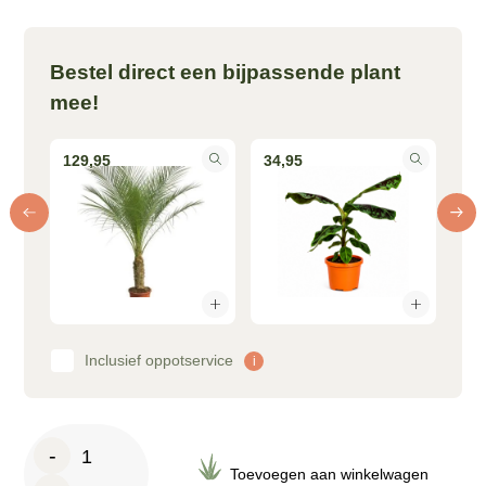
Bestel direct een bijpassende plant
mee!
129,95
34,95
14
Inclusief oppotservice
i
Jenna
-
Gold
Toevoegen aan winkelwagen