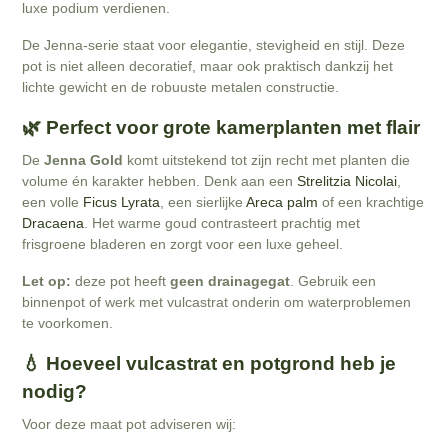
luxe podium verdienen.
De Jenna-serie staat voor elegantie, stevigheid en stijl. Deze
pot is niet alleen decoratief, maar ook praktisch dankzij het
lichte gewicht en de robuuste metalen constructie.
🌿 Perfect voor grote kamerplanten met flair
De
Jenna Gold
komt uitstekend tot zijn recht met planten die
volume én karakter hebben. Denk aan een
Strelitzia Nicolai
,
een volle
Ficus Lyrata
, een sierlijke
Areca palm
of een krachtige
Dracaena
. Het warme goud contrasteert prachtig met
frisgroene bladeren en zorgt voor een luxe geheel.
Let op:
deze pot heeft
geen drainagegat
. Gebruik een
binnenpot of werk met vulcastrat onderin om waterproblemen
te voorkomen.
💧 Hoeveel vulcastrat en potgrond heb je
nodig?
Voor deze maat pot adviseren wij: