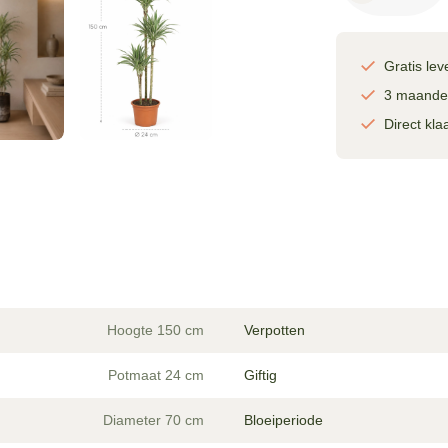
-
150
cm
Gratis lev
aantal
3 maanden
Direct kl
Hoogte 150 cm
Verpotten
Potmaat 24 cm
Giftig
Diameter 70 cm
Bloeiperiode