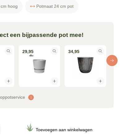
 cm hoog
Potmaat 24 cm pot
rect een bijpassende pot mee!
29,95
34,95
35,95
f oppotservice
i
Toevoegen aan winkelwagen