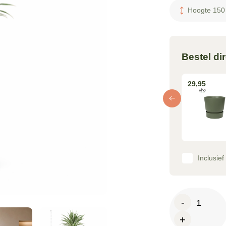
Hoogte 150
Bestel di
75,95
79,95
29,95
Inclusie
Dracaena
-
White
+
Stripe