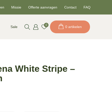
ven
Missie
Offerte aanvragen
Contact
FAQ
0
Sale
0 artikelen
na White Stripe –
m