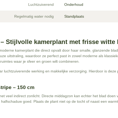
Luchtzuiverend
Onderhoud
Regelmatig water nodig
Standplaats
 Stijlvolle kamerplant met frisse witte
moderne kamerplant die direct opvalt door haar smalle, glanzende blad
euze uitstraling, waardoor ze perfect past in zowel moderne als klassie
uimtes waar je sfeer en groen wilt combineren.
luchtzuiverende werking en makkelijke verzorging. Hierdoor is deze pl
tripe – 150 cm
et veel indirect zonlicht. Directe middagzon kan echter het blad doen v
k halfschaduw goed. Plaats de plant niet op de tocht of naast een war