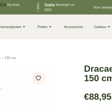
4/10
bij onze
Gratis
bezorgd v.a.
Voor bedrij
€50!
Kamerplanten
Potten
Accessoires
Cadeau
e – 150 cm
Dracae
150 c
€
88,95