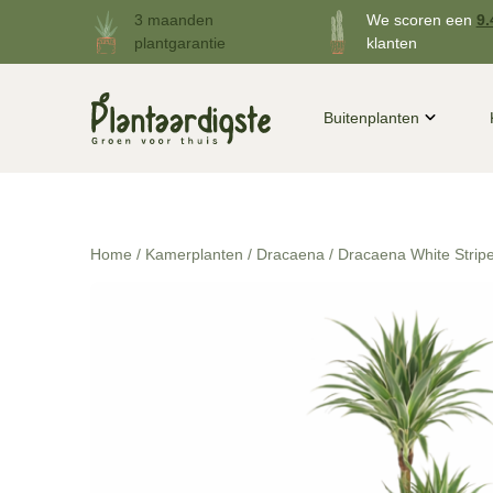
3 maanden
We scoren een
9.
plantgarantie
klanten
Buitenplanten
Home
/
Kamerplanten
/
Dracaena
/ Dracaena White Strip