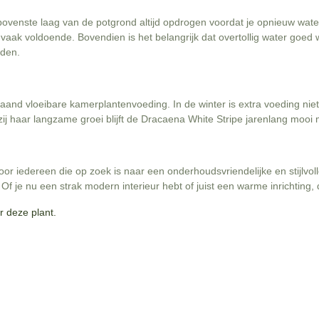
ovenste laag van de potgrond altijd opdrogen voordat je opnieuw water
 vaak voldoende. Bovendien is het belangrijk dat overtollig water goed
uden.
 maand vloeibare kamerplantenvoeding. In de winter is extra voeding nie
kzij haar langzame groei blijft de Dracaena White Stripe jarenlang mooi
or iedereen die op zoek is naar een onderhoudsvriendelijke en stijlvol
f je nu een strak modern interieur hebt of juist een warme inrichting, 
r deze plant.