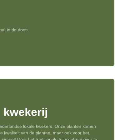
at in de doos.
 kwekerij
 Nederlandse lokale kwekers. Onze planten komen
de kwaliteit van de planten, maar ook voor het
simpel! Door het traditionele tuincentrum over te