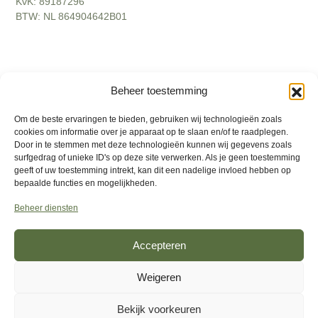
KvK: 89187296
BTW: NL 864904642B01
2026
©
Interly
. Alle rechten voorbehouden
Beheer toestemming
Disclamer
Om de beste ervaringen te bieden, gebruiken wij technologieën zoals
Actievoorwaarden
cookies om informatie over je apparaat op te slaan en/of te raadplegen.
Door in te stemmen met deze technologieën kunnen wij gegevens zoals
Algemene voorwaarden
surfgedrag of unieke ID's op deze site verwerken. Als je geen toestemming
geeft of uw toestemming intrekt, kan dit een nadelige invloed hebben op
Privacybeleid
bepaalde functies en mogelijkheden.
Retourbeleid
Beheer diensten
Klachten
Accepteren
Weigeren
Bekijk voorkeuren