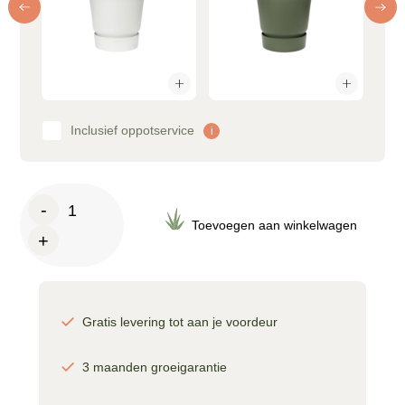
Inclusief oppotservice
i
Dracaena
-
Janet
Toevoegen aan winkelwagen
+
Lind
vertakt
-
110
cm
Gratis levering tot aan je voordeur
aantal
3 maanden groeigarantie