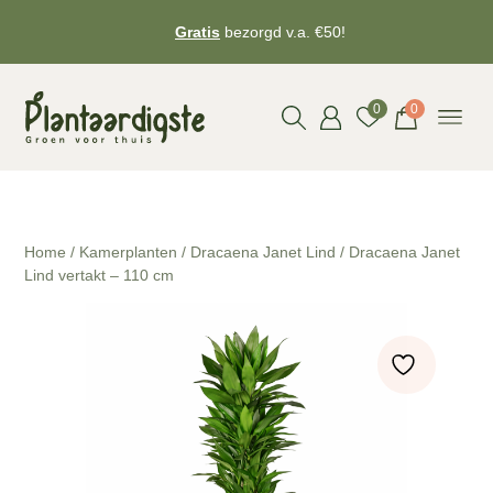
Gratis
bezorgd v.a. €50!
0
0
Home
/
Kamerplanten
/
Dracaena Janet Lind
/ Dracaena Janet
Lind vertakt – 110 cm