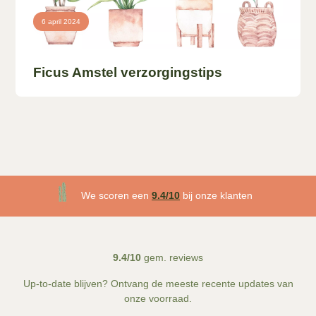
6 april 2024
Ficus Amstel verzorgingstips
3 maanden plantgarantie
We scoren een
9.4/10
bij onze klanten
Gratis
bezorgd v.a. €50!
9.4/10
gem. reviews
Up-to-date blijven? Ontvang de meeste recente updates van
onze voorraad.