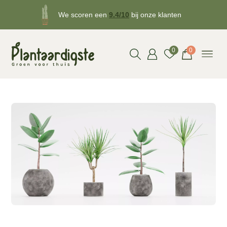
We scoren een
9.4/10
bij onze klanten
Gratis
bezorgd v.a. €50!
0
0