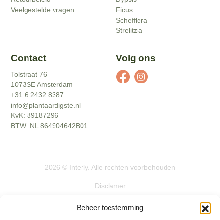
Veelgestelde vragen
Ficus
Schefflera
Strelitzia
Contact
Volg ons
Tolstraat 76
1073SE Amsterdam
+31 6 2432 8387
info@plantaardigste.nl
KvK: 89187296
BTW: NL 864904642B01
2026
©
Interly
. Alle rechten voorbehouden
Disclamer
Actievoorwaarden
Beheer toestemming