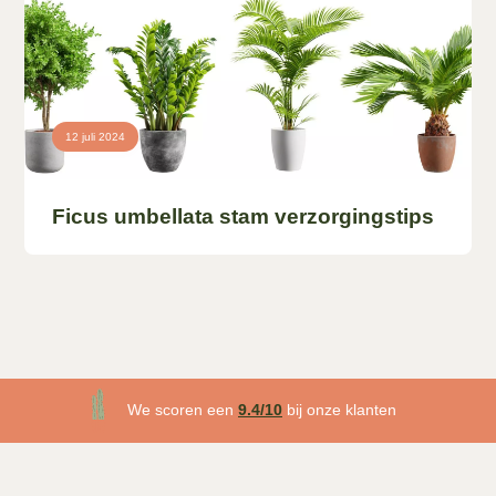
12 juli 2024
Ficus umbellata stam verzorgingstips
3 maanden plantgarantie
We scoren een
9.4/10
bij onze klanten
Gratis
bezorgd v.a. €50!