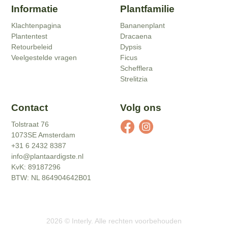
Informatie
Plantfamilie
Klachtenpagina
Bananenplant
Plantentest
Dracaena
Retourbeleid
Dypsis
Veelgestelde vragen
Ficus
Schefflera
Strelitzia
Contact
Volg ons
Tolstraat 76
1073SE Amsterdam
+31 6 2432 8387
info@plantaardigste.nl
KvK: 89187296
BTW: NL 864904642B01
2026
©
Interly
. Alle rechten voorbehouden