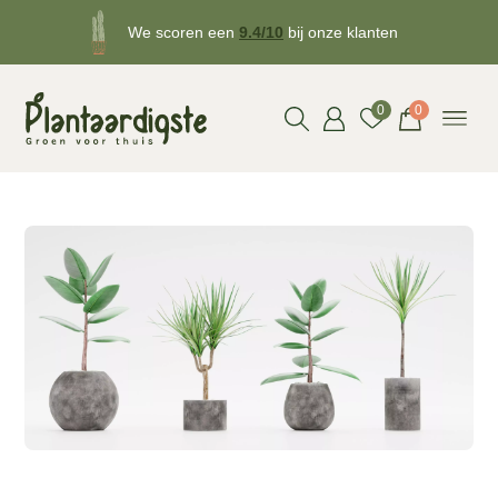
We scoren een
9.4/10
bij onze klanten
Gratis
bezorgd v.a. €50!
0
0