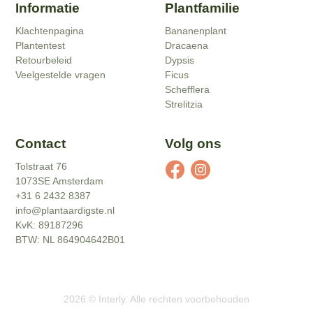
Informatie
Plantfamilie
Klachtenpagina
Bananenplant
Plantentest
Dracaena
Retourbeleid
Dypsis
Veelgestelde vragen
Ficus
Schefflera
Strelitzia
Contact
Volg ons
Tolstraat 76
1073SE Amsterdam
+31 6 2432 8387
info@plantaardigste.nl
KvK: 89187296
BTW: NL 864904642B01
2026
©
Interly
. Alle rechten voorbehouden