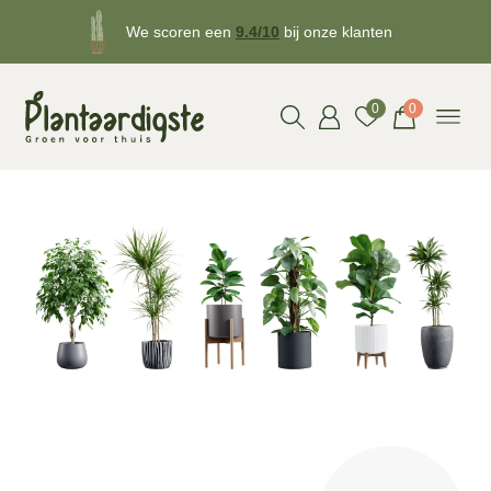
We scoren een
9.4/10
bij onze klanten
Gratis
bezorgd v.a. €50!
0
0