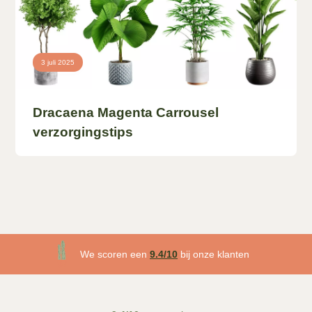
3 juli 2025
Dracaena Magenta Carrousel
verzorgingstips
3 maanden plantgarantie
We scoren een
9.4/10
bij onze klanten
Gratis
bezorgd v.a. €50!