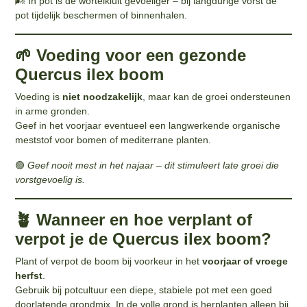
🌬️ In pot is de wortelkluit gevoeliger – bij langdurige vorst de
pot tijdelijk beschermen of binnenhalen.
🌱 Voeding voor een gezonde
Quercus ilex boom
Voeding is
niet noodzakelijk
, maar kan de groei ondersteunen
in arme gronden.
Geef in het voorjaar eventueel een langwerkende organische
meststof voor bomen of mediterrane planten.
🟢
Geef nooit mest in het najaar – dit stimuleert late groei die
vorstgevoelig is.
🪴 Wanneer en hoe verplant of
verpot je de Quercus ilex boom?
Plant of verpot de boom bij voorkeur in het
voorjaar of vroege
herfst
.
Gebruik bij potcultuur een diepe, stabiele pot met een goed
doorlatende grondmix. In de volle grond is herplanten alleen bij