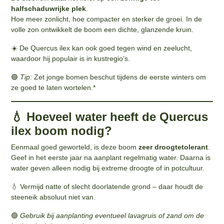
halfschaduwrijke plek
.
Hoe meer zonlicht, hoe compacter en sterker de groei. In de
volle zon ontwikkelt de boom een dichte, glanzende kruin.
☀️ De Quercus ilex kan ook goed tegen wind en zeelucht,
waardoor hij populair is in kustregio’s.
🟢
Tip:
Zet jonge bomen beschut tijdens de eerste winters om
ze goed te laten wortelen.*
💧 Hoeveel water heeft de Quercus
ilex boom nodig?
Eenmaal goed geworteld, is deze boom
zeer droogtetolerant
.
Geef in het eerste jaar na aanplant regelmatig water. Daarna is
water geven alleen nodig bij extreme droogte of in potcultuur.
💧 Vermijd natte of slecht doorlatende grond – daar houdt de
steeneik absoluut niet van.
🟢
Gebruik bij aanplanting eventueel lavagruis of zand om de