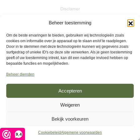
Disclamer
Actievoorwaarden
Beheer toestemming
Algemene voorwaarden
Om de beste ervaringen te bieden, gebruiken wij technologieën zoals
cookies om informatie over je apparaat op te slaan en/of te raadplegen.
Privacybeleid
Door in te stemmen met deze technologieën kunnen wij gegevens zoals
surfgedrag of unieke ID's op deze site verwerken. Als je geen toestemming
Retourbeleid
geeft of uw toestemming intrekt, kan dit een nadelige invloed hebben op
bepaalde functies en mogelijkheden.
Klachten
Beheer diensten
Accepteren
Weigeren
Bekijk voorkeuren
De waardering van www.plantaardigste.nl/ bij
WebwinkelKeur
Cookiebeleid
Algemene voorwaarden
Reviews
is 9.4/10 gebaseerd op 70 reviews.
9,4