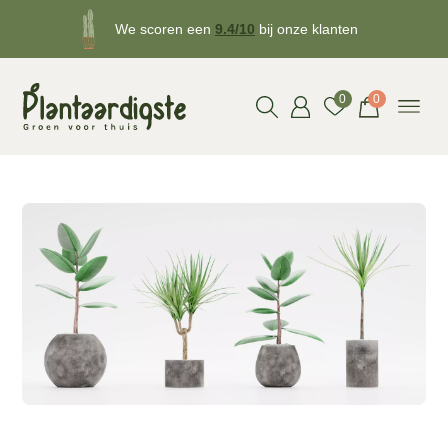
We scoren een
9.4/10
bij onze klanten
Gratis
bezorgd v.a. €50!
0
0