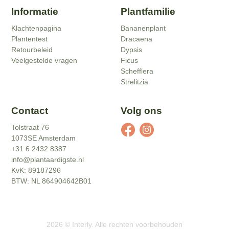
Informatie
Plantfamilie
Klachtenpagina
Bananenplant
Plantentest
Dracaena
Retourbeleid
Dypsis
Veelgestelde vragen
Ficus
Schefflera
Strelitzia
Contact
Volg ons
Tolstraat 76
1073SE Amsterdam
+31 6 2432 8387
info@plantaardigste.nl
KvK: 89187296
BTW: NL 864904642B01
2026
©
Interly
. Alle rechten voorbehouden