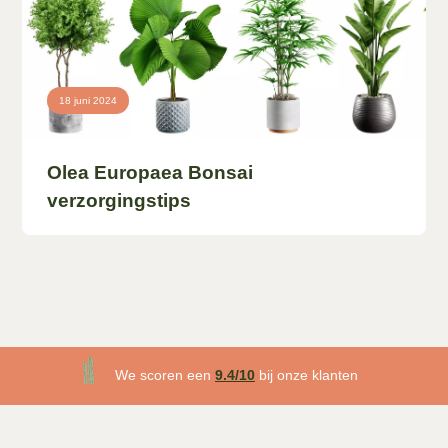
18 juni 2024
Olea Europaea Bonsai
verzorgingstips
3 maanden plantgarantie
We scoren een
9.4/10
bij onze klanten
Gratis
bezorgd v.a. €50!