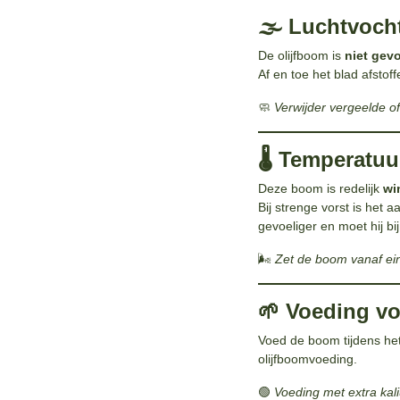
🌫️ Luchtvoch
De olijfboom is
niet gev
Af en toe het blad afsto
🧼
Verwijder vergeelde of
🌡️ Temperatu
Deze boom is redelijk
wi
Bij strenge vorst is het 
gevoeliger en moet hij bi
🌬️
Zet de boom vanaf ein
🌱 Voeding v
Voed de boom tijdens het
olijfboomvoeding.
🟢
Voeding met extra ka