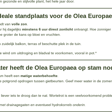
 gezonde en stijlvolle plant, het hele jaar door.
ideale standplaats voor de Olea Europa
udt van
volle zon
.
 hij dagelijks
minstens 6 uur direct zonlicht
ontvangt. Hoe zonniger 
oe groter de kans op bloei en vruchten.
 zuidelijk balkon, terras of beschutte plek in de tuin.
 wind om uitdroging en bladval te voorkomen, vooral in pot.*
ter heeft de Olea Europaea op stam no
am heeft een
matige waterbehoefte
.
e potgrond opdrogen tussen gietbeurten. Geef meer water in de zome
: liever iets te droog dan te nat. Wortelrot is een veelvoorkomend prob
t met drainagegaten en eventueel hydrokorrels onderin.