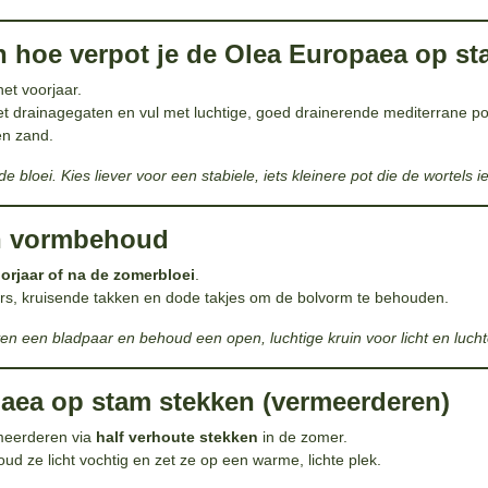
 hoe verpot je de Olea Europaea op s
het voorjaar.
et drainagegaten en vul met luchtige, goed drainerende mediterrane p
en zand.
e bloei. Kies liever voor een stabiele, iets kleinere pot die de wortels i
n vormbehoud
oorjaar of na de zomerbloei
.
pers, kruisende takken en dode takjes om de bolvorm te behouden.
oven een bladpaar en behoud een open, luchtige kruin voor licht en luchtc
aea op stam stekken (vermeerderen)
rmeerderen via
half verhoute stekken
in de zomer.
oud ze licht vochtig en zet ze op een warme, lichte plek.