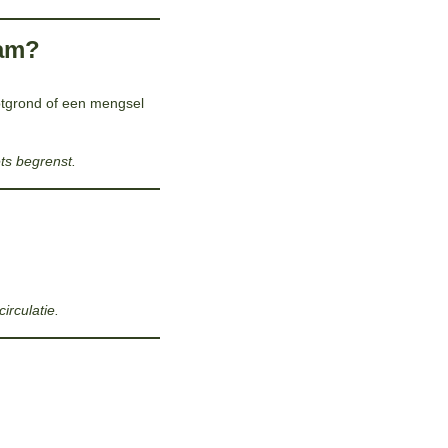
tam?
otgrond of een mengsel
ets begrenst.
irculatie.