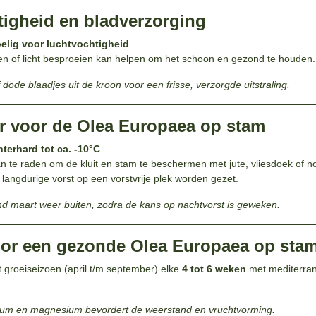
tigheid en bladverzorging
oelig voor luchtvochtigheid
.
ffen of licht besproeien kan helpen om het schoon en gezond te houden.
 dode blaadjes uit de kroon voor een frisse, verzorgde uitstraling.
ur voor de Olea Europaea op stam
nterhard tot ca. -10°C
.
aan te raden om de kluit en stam te beschermen met jute, vliesdoek of nop
j langdurige vorst op een vorstvrije plek worden gezet.
d maart weer buiten, zodra de kans op nachtvorst is geweken.
oor een gezonde Olea Europaea op sta
 groeiseizoen (april t/m september) elke
4 tot 6 weken
met mediterran
lium en magnesium bevordert de weerstand en vruchtvorming.