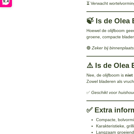
9,4
⏳ Verwacht wortelvormin
🍃 Is de Olea
Hoewel de olijfboom geen
groene, compacte bladerk
🟢
Zeker bij binnenplaats
⚠️ Is de Olea
Nee, de olijfboom is
niet 
Zowel bladeren als vrucht
✅
Geschikt voor huishou
✅ Extra infor
Compacte, bolvormi
Karakteristieke, gril
Langzaam groeiend