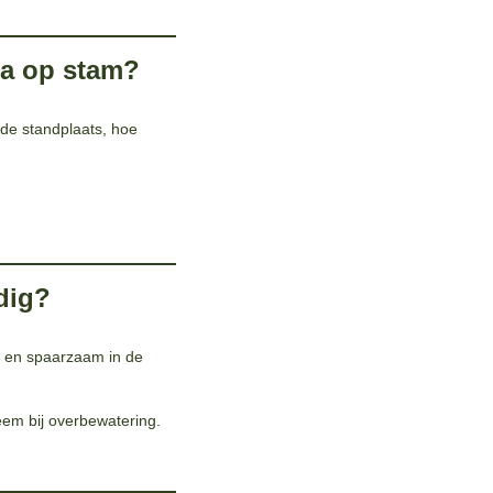
ea op stam?
de standplaats, hoe
dig?
r en spaarzaam in de
leem bij overbewatering.