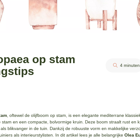
opaea op stam
4 minuten
ngstips
tam
, oftewel de olijfboom op stam, is een elegante mediterrane klassi
e stam en een compacte, bolvormige kruin. Deze boom straalt rust en kla
f als blikvanger in de tuin. Dankzij de robuuste vorm en makkelijke verzo
iers als interieurstylisten. In dit artikel lees je alle belangrijke
Olea E