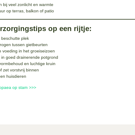
 bij veel zonlicht en warmte
uur op terras, balkon of patio
zorgingstips op een rijtje:
 beschutte plek
drogen tussen gietbeurten
 voeding in het groeiseizoen
r in goed drainerende potgrond
 vormbehoud en luchtige kruin
f zet vorstvrij binnen
 en huisdieren
ropaea op stam >>>