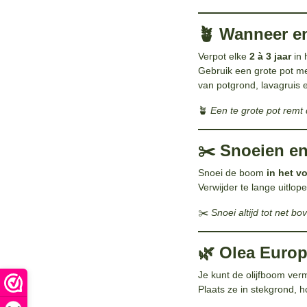
🪴 Wanneer en
Verpot elke
2 à 3 jaar
in 
Gebruik een grote pot m
van potgrond, lavagruis 
🪴
Een te grote pot remt d
✂️ Snoeien e
Snoei de boom
in het v
Verwijder te lange uitlo
✂️
Snoei altijd tot net b
🌿 Olea Europ
Je kunt de olijfboom ve
Plaats ze in stekgrond, h