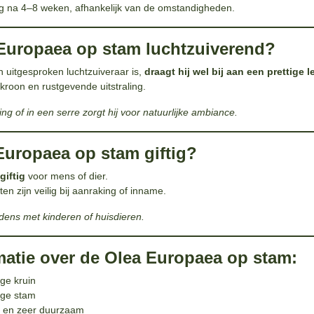
g na 4–8 weken, afhankelijk van de omstandigheden.
 Europaea op stam luchtzuiverend?
 uitgesproken luchtzuiveraar is,
draagt hij wel bij aan een prettige
roon en rustgevende uitstraling.
ing of in een serre zorgt hij voor natuurlijke ambiance.
 Europaea op stam giftig?
giftig
voor mens of dier.
en zijn veilig bij aanraking of inname.
dens met kinderen of huisdieren.
matie over de Olea Europaea op stam:
ge kruin
lige stam
 en zeer duurzaam