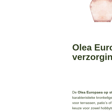
Olea Eur
verzorgi
De
Olea Europaea op s
karakteristieke kronkelig
voor terrassen, patio’s o
keuze voor zowel hobbytuin