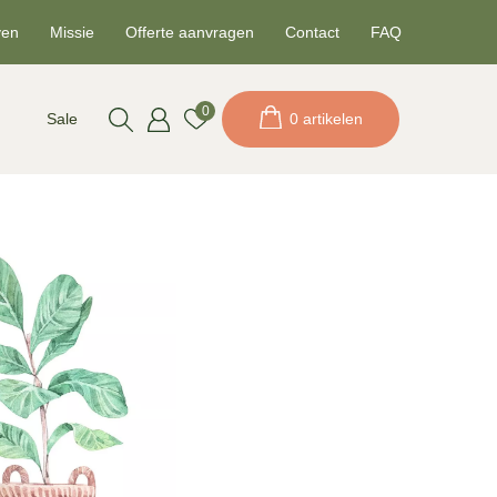
ven
Missie
Offerte aanvragen
Contact
FAQ
0
Sale
0 artikelen