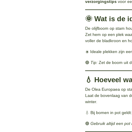
verzorgingstips
voor een
🌞 Wat is de 
De olijfboom op stam ho
Zet hem op een plek waar
voller de bladkroon en h
☀️ Ideale plekken zijn een
🟢
Tip:
Zet de boom uit de
💧 Hoeveel wa
De Olea Europaea op st
Laat de bovenlaag van d
winter.
💧 Bij bomen in pot geldt
🟢
Gebruik altijd een po