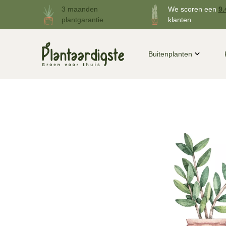
3 maanden
We scoren een
9.
plantgarantie
klanten
Buitenplanten