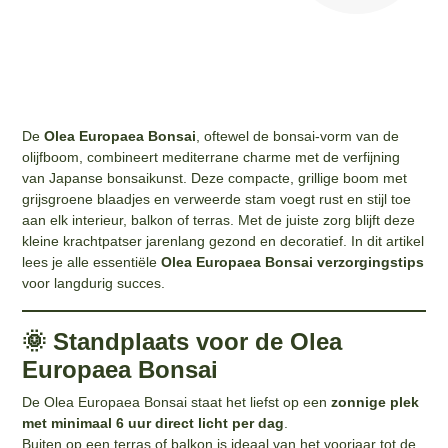
De
Olea Europaea Bonsai
, oftewel de bonsai-vorm van de
olijfboom, combineert mediterrane charme met de verfijning
van Japanse bonsaikunst. Deze compacte, grillige boom met
grijsgroene blaadjes en verweerde stam voegt rust en stijl toe
aan elk interieur, balkon of terras. Met de juiste zorg blijft deze
kleine krachtpatser jarenlang gezond en decoratief. In dit artikel
lees je alle essentiële
Olea Europaea Bonsai verzorgingstips
voor langdurig succes.
🌞 Standplaats voor de Olea
Europaea Bonsai
De Olea Europaea Bonsai staat het liefst op een
zonnige plek
met minimaal 6 uur direct licht per dag
.
Buiten op een terras of balkon is ideaal van het voorjaar tot de