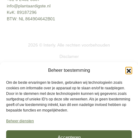
info@plantaardigste.nl
KvK: 89187296
BTW: NL 864904642B01
2026
©
Interly
. Alle rechten voorbehouden
Disclamer
Actievoorwaarden
Beheer toestemming
Algemene voorwaarden
Om de beste ervaringen te bieden, gebruiken wij technologieën zoals
cookies om informatie over je apparaat op te slaan en/of te raadplegen.
Privacybeleid
Door in te stemmen met deze technologieën kunnen wij gegevens zoals
surfgedrag of unieke ID's op deze site verwerken. Als je geen toestemming
Retourbeleid
geeft of uw toestemming intrekt, kan dit een nadelige invloed hebben op
bepaalde functies en mogelijkheden.
Klachten
Beheer diensten
Accepteren