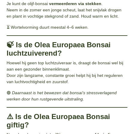
Je kunt de olijf-bonsai
vermeerderen via stekken
.
Neem in de zomer een jonge scheut, laat het snijvlak drogen
en plant in vochtige stekgrond of zand. Houd warm en licht.
⏳ Wortelvorming duurt meestal 4–6 weken.
🍃 Is de Olea Europaea Bonsai
luchtzuiverend?
Hoewel hij geen top luchtzuiveraar is, draagt de bonsai wel bij
aan een gezonder binnenklimaat.
Door zijn langzame, constante groei helpt hij bij het reguleren
van luchtvochtigheid en zuurstof.
🟢
Daarnaast is het bewezen dat bonsai’s stressverlagend
werken door hun rustgevende uitstraling.
⚠️ Is de Olea Europaea Bonsai
giftig?