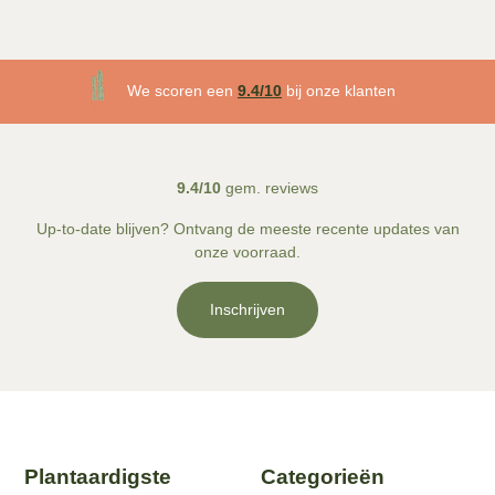
3 maanden plantgarantie
We scoren een
9.4/10
bij onze klanten
Gratis
bezorgd v.a. €50!
9.4/10
gem. reviews
Up-to-date blijven? Ontvang de meeste recente updates van
onze voorraad.
Inschrijven
Plantaardigste
Categorieën