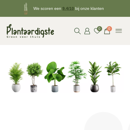
We scoren een
9.4/10
bij onze klanten
Gratis
bezorgd v.a. €50!
0
0