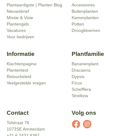
Plantaardigste | Planten Blog
Accessoires
Nieuwsbrief
Buitenplanten
Missie & Visie
Kamerplanten
Plantengids
Potten
Vacatures
Droogbloemen
Voor bedrijven
Informatie
Plantfamilie
Klachtenpagina
Bananenplant
Plantentest
Dracaena
Retourbeleid
Dypsis
Veelgestelde vragen
Ficus
Schefflera
Strelitzia
Contact
Volg ons
Tolstraat 76
1073SE Amsterdam
+31 6 2432 8387