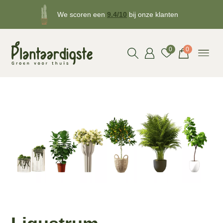
We scoren een
9.4/10
bij onze klanten
Gratis
bezorgd v.a. €50!
0
0