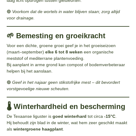
laag licht opdrogen tussen gietbeurten.
🟢
Voorkom dat de wortels in water blijven staan; zorg altijd
voor drainage.
🌱 Bemesting en groeikracht
Voor een dichte, groene groei geef je in het groeiseizoen
(maart–september)
elke 6 tot 8 weken
een organische
meststof of mediterrane plantenvoeding.
Bij aanplant in arme grond kan compost of bodemverbeteraar
helpen bij het aanslaan.
🟢
Geef in het najaar geen stikstofrijke mest – dit bevordert
vorstgevoelige nieuwe scheuten.
🌡️ Winterhardheid en bescherming
De Texaanse liguster is
goed winterhard
tot circa
-15°C
.
Hij behoudt zijn blad in de winter, wat hem zeer geschikt maakt
als
wintergroene haagplant
.