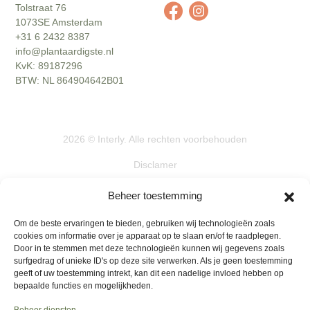
Tolstraat 76
1073SE Amsterdam
+31 6 2432 8387
info@plantaardigste.nl
KvK: 89187296
BTW: NL 864904642B01
2026
©
Interly
. Alle rechten voorbehouden
Disclamer
Actievoorwaarden
Beheer toestemming
Algemene voorwaarden
Om de beste ervaringen te bieden, gebruiken wij technologieën zoals
cookies om informatie over je apparaat op te slaan en/of te raadplegen.
Privacybeleid
Door in te stemmen met deze technologieën kunnen wij gegevens zoals
surfgedrag of unieke ID's op deze site verwerken. Als je geen toestemming
Retourbeleid
geeft of uw toestemming intrekt, kan dit een nadelige invloed hebben op
bepaalde functies en mogelijkheden.
Klachten