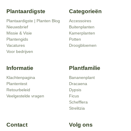
Plantaardigste
Categorieën
Plantaardigste | Planten Blog
Accessoires
Nieuwsbrief
Buitenplanten
Missie & Visie
Kamerplanten
Plantengids
Potten
Vacatures
Droogbloemen
Voor bedrijven
Informatie
Plantfamilie
Klachtenpagina
Bananenplant
Plantentest
Dracaena
Retourbeleid
Dypsis
Veelgestelde vragen
Ficus
Schefflera
Strelitzia
Contact
Volg ons