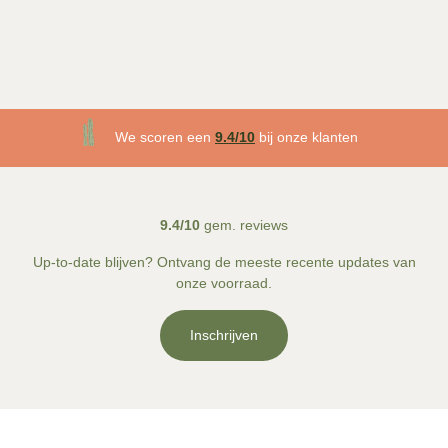
3 maanden plantgarantie
We scoren een
9.4/10
bij onze klanten
Gratis
bezorgd v.a. €50!
9.4/10
gem. reviews
Up-to-date blijven? Ontvang de meeste recente updates van
onze voorraad.
Inschrijven