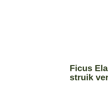
Ficus El
struik ve