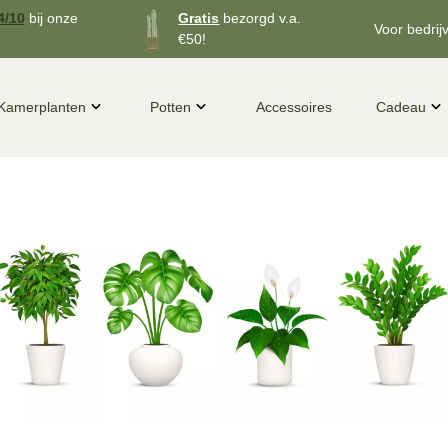
4/10
bij onze
Gratis
bezorgd v.a.
Voor bedrij
€50!
Kamerplanten
Potten
Accessoires
Cadeau