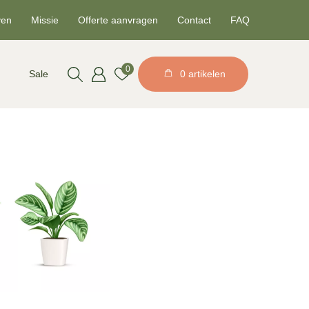
ven
Missie
Offerte aanvragen
Contact
FAQ
0
Sale
0 artikelen