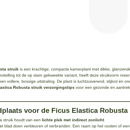
sta struik
is een krachtige, compacte kamerplant met dikke, glanzend
enstelling tot de op stam gekweekte variant, heeft deze struikvorm mee
en vollere, bossige uitstraling. De plant is luchtzuiverend, stijlvol én o
astica Robusta struik verzorgingstips
voor een gezonde en aantrekke
dplaats voor de Ficus Elastica Robusta 
a struik houdt van een
lichte plek met indirect zonlicht
.
et blad doen verkleuren of verbranden. Een raam op het oosten of ee