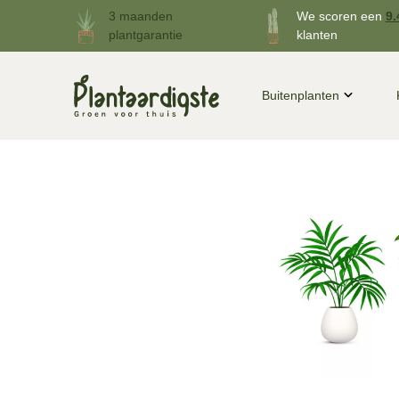
3 maanden
We scoren een
9.
plantgarantie
klanten
Buitenplanten