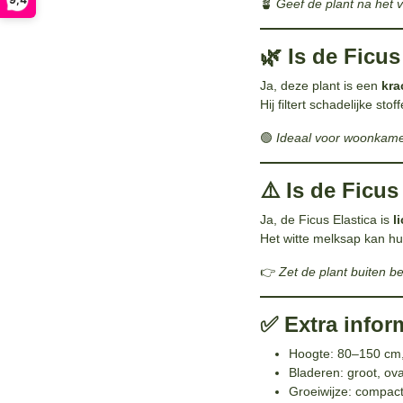
🪴
Geef de plant na het v
🌿 Is de Ficu
Ja, deze plant is een
kra
Hij filtert schadelijke s
🟢
Ideaal voor woonkame
⚠️ Is de Ficus
Ja, de Ficus Elastica is
l
Het witte melksap kan hui
👉
Zet de plant buiten b
✅ Extra infor
Hoogte: 80–150 cm, 
Bladeren: groot, ov
Groeiwijze: compact