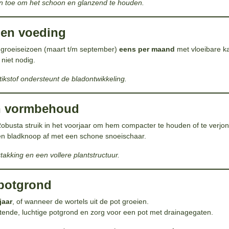
en toe om het schoon en glanzend te houden.
 en voeding
t groeiseizoen (maart t/m september)
eens per maand
met vloeibare k
 niet nodig.
tikstof ondersteunt de bladontwikkeling.
n vormbehoud
Robusta struik in het voorjaar om hem compacter te houden of te verjo
en bladknoop af met een schone snoeischaar.
akking en een vollere plantstructuur.
 potgrond
jaar
, of wanneer de wortels uit de pot groeien.
ende, luchtige potgrond en zorg voor een pot met drainagegaten.