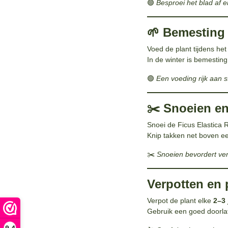
🟢
Besproei het blad af 
🌱 Bemesting
Voed de plant tijdens he
In de winter is bemesting
🟢
Een voeding rijk aan s
✂️ Snoeien e
Snoei de Ficus Elastica 
Knip takken net boven e
✂️
Snoeien bevordert vert
Verpotten en
Verpot de plant elke
2–3 
Gebruik een goed doorlat
9,4