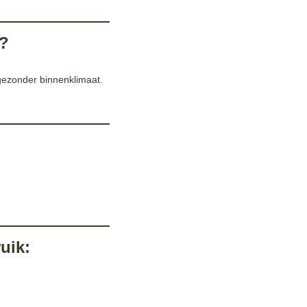
d?
 gezonder binnenklimaat.
uik: