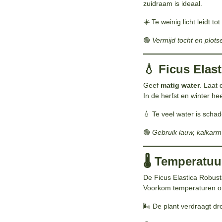
zuidraam is ideaal.
☀️ Te weinig licht leidt to
🟢
Vermijd tocht en plot
💧 Ficus Elas
Geef
matig water
. Laat
In de herfst en winter he
💧 Te veel water is schade
🟢
Gebruik lauw, kalkarm 
🌡️ Temperatu
De Ficus Elastica Robust
Voorkom temperaturen on
🌬️ De plant verdraagt dr