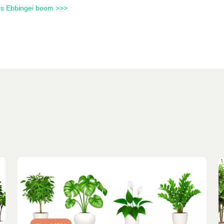
us Ebbingei boom >>>