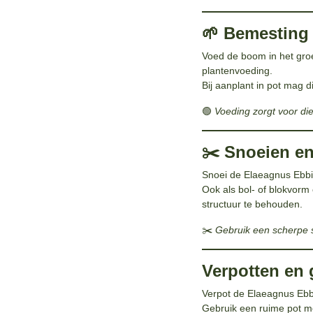
🌱 Bemesting
Voed de boom in het gro
plantenvoeding.
Bij aanplant in pot mag d
🟢
Voeding zorgt voor di
✂️ Snoeien e
Snoei de Elaeagnus Ebbi
Ook als bol- of blokvorm
structuur te behouden.
✂️
Gebruik een scherpe 
Verpotten en 
Verpot de Elaeagnus Eb
Gebruik een ruime pot me