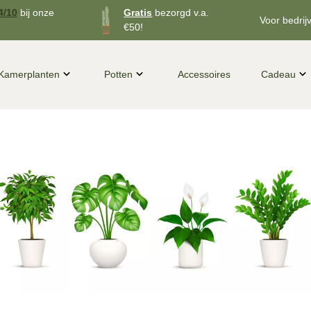
4/10
bij onze
Gratis
bezorgd v.a.
Voor bedrij
€50!
Kamerplanten
Potten
Accessoires
Cadeau