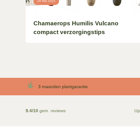
29 mei 2025
Chamaerops Humilis Vulcano
compact verzorgingstips
3 maanden plantgarantie
9.4/10
gem. reviews
Up