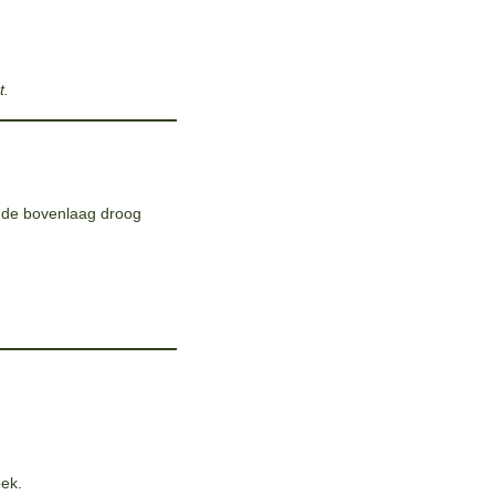
t.
ra de bovenlaag droog
oek.