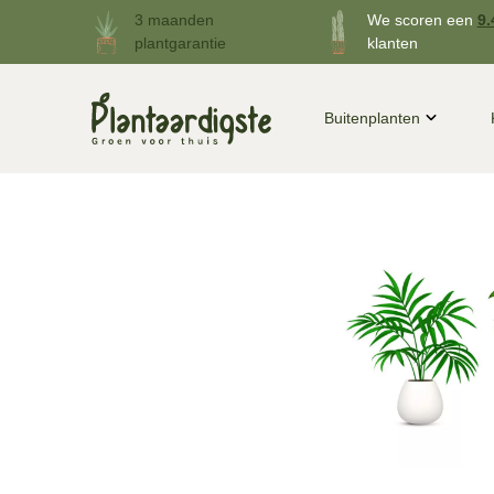
3 maanden
We scoren een
9.
plantgarantie
klanten
Buitenplanten