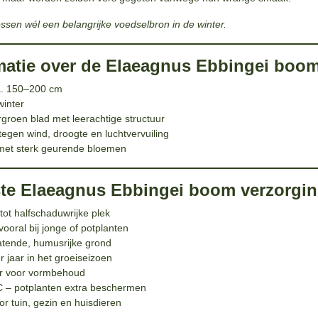
essen wél een belangrijke voedselbron in de winter.
matie over de Elaeagnus Ebbingei boom
ca. 150–200 cm
inter
ergroen blad met leerachtige structuur
egen wind, droogte en luchtvervuiling
r met sterk geurende bloemen
ste Elaeagnus Ebbingei boom verzorgin
tot halfschaduwrijke plek
ooral bij jonge of potplanten
atende, humusrijke grond
 jaar in het groeiseizoen
ar voor vormbehoud
C – potplanten extra beschermen
voor tuin, gezin en huisdieren