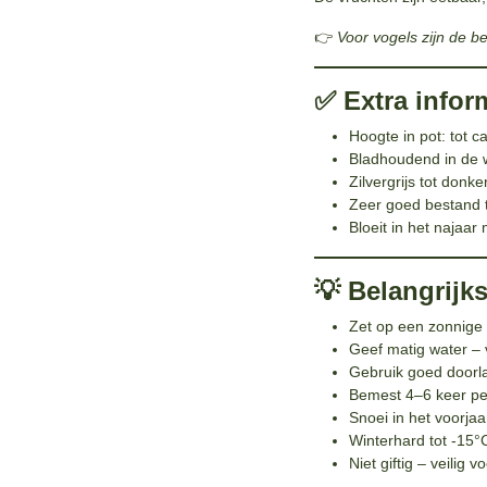
👉
Voor vogels zijn de b
✅ Extra infor
Hoogte in pot: tot 
Bladhoudend in de w
Zilvergrijs tot donk
Zeer goed bestand t
Bloeit in het najaa
💡 Belangrijk
Zet op een zonnige 
Geef matig water – v
Gebruik goed doorl
Bemest 4–6 keer per
Snoei in het voorja
Winterhard tot -15°
Niet giftig – veilig 