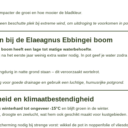
mpacter de groei en hoe mooier de bladkleur.
 een beschutte plek bij extreme wind, om uitdroging te voorkomen in po
en bij de Elaeagnus Ebbingei boom
 boom heeft een lage tot matige waterbehoefte
.
ij na het eerste jaar weinig extra water nodig. In pot geef je water zod
ngdurig in natte grond staan – dit veroorzaakt wortelrot.
ng voor goede drainage en gebruik een luchtige, humusrijke potgrond.
dheid en klimaatbestendigheid
s
winterhard tot ongeveer -15°C
en blijft groen in de winter.
d, droogte en zeelucht, wat hem ook geschikt maakt voor kustgebieden.
scherming nodig bij strenge vorst: wikkel de pot in noppenfolie of vliesd