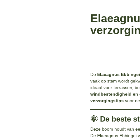
Elaeagnu
verzorgi
De
Elaeagnus Ebbinge
vaak op stam wordt gekwe
ideaal voor terrassen, bor
windbestendigheid en 
verzorgingstips
voor ee
🌞 De beste s
Deze boom houdt van e
De Elaeagnus Ebbingei ve