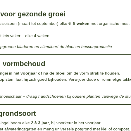
 voor gezonde groei
eiseizoen (maart tot september) elke
6–8 weken
met organische mest 
it iets vaker – elke 4 weken.
epgroene bladeren en stimuleert de bloei en bessenproductie.
n vormbehoud
ngei in het
voorjaar of na de bloei
om de vorm strak te houden.
 op stam laat hij zich goed bijhouden. Verwijder dode of rommelige tak
snoeischaar – draag handschoenen bij oudere planten vanwege de stu
grondsoort
bingei boom elke
2 à 3 jaar
, bij voorkeur in het voorjaar.
t afwateringsgaten en meng universele potgrond met klei of compost.