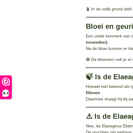
🪴
In de volle grond stel
Bloei en geur
Een uniek kenmerk van d
november)
.
Na de bloei kunnen er kle
🟢
De bloemen ruik je al 
🍃 Is de Elae
Hoewel niet bekend als ty
filteren
.
9,4
Daarmee draagt hij bij aa
⚠️ Is de Elae
Nee, de Elaeagnus Ebbin
De vruchten zijn eetbaa