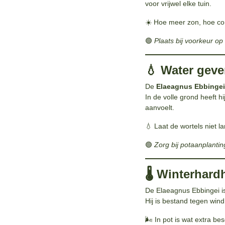
voor vrijwel elke tuin.
☀️ Hoe meer zon, hoe co
🟢
Plaats bij voorkeur op
💧 Water gev
De
Elaeagnus Ebbingei
In de volle grond heeft h
aanvoelt.
💧 Laat de wortels niet la
🟢
Zorg bij potaanplanti
🌡️ Winterhar
De Elaeagnus Ebbingei i
Hij is bestand tegen win
🌬️ In pot is wat extra be