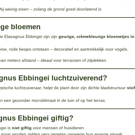
t hij weinig eisen – zolang de grond goed doorlatend is.
ige bloemen
e Elaeagnus Ebbingei zijn zijn
geurige, crèmekleurige bloemetjes in
ine, rode besjes ontstaan – decoratief en aantrekkelijk voor vogels.
van meters afstand – ideaal voor terrassen of zitplekken.
agnus Ebbingei luchtzuiverend?
pische luchtzuiveraar, helpt de plant door zijn dichte bladstructuur
stof
n een gezonder microklimaat in de tuin of op het terras.
agnus Ebbingei giftig?
gei is
niet giftig
voor mensen of huisdieren.
r, maar worden zelden vers gegeten vanwege hun wrange smaak.