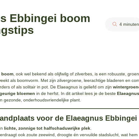
s Ebbingei boom
4 minuten
ngstips
i boom
, ook wel bekend als olijfwilg of zilverbes, is een robuuste, groen
ekt als boomvorm. Met zijn zilvergroene, leerachtige bladeren en comp
ders of als solitair in pot. De Elaeagnus is geliefd om zijn
wintergroene
geurige bloemen
in de herfst. In dit artikel lees je de beste
Elaeagnus
n gezonde, onderhoudsvriendelijke plant.
tandplaats voor de Elaeagnus Ebbinge
en
lichte, zonnige tot halfschaduwrijke plek
.
rdraagt ook zoute zeewind, droogte én vervuilde stadslucht, wat hem