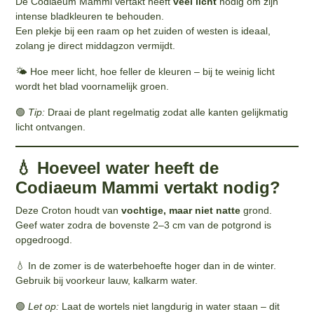
De Codiaeum Mammi vertakt heeft
veel licht
nodig om zijn
intense bladkleuren te behouden.
Een plekje bij een raam op het zuiden of westen is ideaal,
zolang je direct middagzon vermijdt.
🌤️ Hoe meer licht, hoe feller de kleuren – bij te weinig licht
wordt het blad voornamelijk groen.
🟢
Tip:
Draai de plant regelmatig zodat alle kanten gelijkmatig
licht ontvangen.
💧 Hoeveel water heeft de
Codiaeum Mammi vertakt nodig?
Deze Croton houdt van
vochtige, maar niet natte
grond.
Geef water zodra de bovenste 2–3 cm van de potgrond is
opgedroogd.
💧 In de zomer is de waterbehoefte hoger dan in de winter.
Gebruik bij voorkeur lauw, kalkarm water.
🟢
Let op:
Laat de wortels niet langdurig in water staan – dit