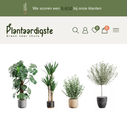
We scoren een
9.4/10
bij onze klanten
Gratis
bezorgd v.a. €50!
0
0