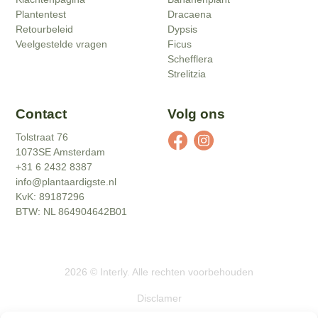
Plantentest
Dracaena
Retourbeleid
Dypsis
Veelgestelde vragen
Ficus
Schefflera
Strelitzia
Contact
Volg ons
Tolstraat 76
1073SE Amsterdam
+31 6 2432 8387
info@plantaardigste.nl
KvK: 89187296
BTW: NL 864904642B01
2026
©
Interly
. Alle rechten voorbehouden
Disclamer