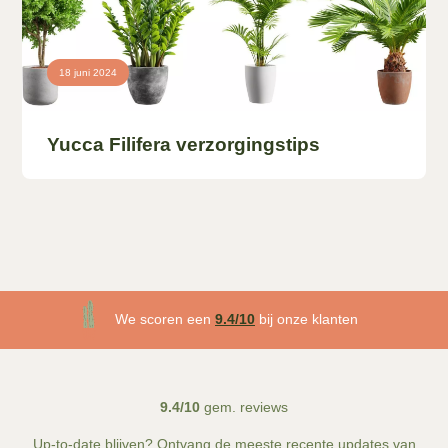
18 juni 2024
Yucca Filifera verzorgingstips
3 maanden plantgarantie
We scoren een
9.4/10
bij onze klanten
Gratis
bezorgd v.a. €50!
9.4/10
gem. reviews
Up-to-date blijven? Ontvang de meeste recente updates van