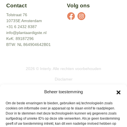
Contact
Volg ons
Tolstraat 76
1073SE Amsterdam
+31 6 2432 8387
info@plantaardigste.nl
KvK: 89187296
BTW: NL 864904642B01
2026
©
Interly
. Alle rechten voorbehouden
Disclamer
Actievoorwaarden
Beheer toestemming
Algemene voorwaarden
Om de beste ervaringen te bieden, gebruiken wij technologieën zoals
cookies om informatie over je apparaat op te slaan en/of te raadplegen.
Privacybeleid
Door in te stemmen met deze technologieën kunnen wij gegevens zoals
surfgedrag of unieke ID's op deze site verwerken. Als je geen toestemming
Retourbeleid
geeft of uw toestemming intrekt, kan dit een nadelige invloed hebben op