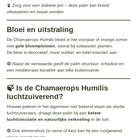
🪴
Zorg voor een stabiele pot – deze palm kan breed
uitwaaieren en zwaar worden.
Bloei en uitstraling
De Chamaerops Humilis bloeit in het voorjaar of vroege zomer
met
gele bloempluimen
, vooral bij volwassen planten.
De bloei is decoratief, maar subtiel, en trekt insecten aan.
🟢
Naast de sierwaarde geeft de palm structuur, schaduw en
een mediterraan karakter aan elke buitenruimte.
🍃 Is de Chamaerops Humilis
luchtzuiverend?
Hoewel palmen in het algemeen niet bekend staan als sterke
luchtzuiveraars, draagt deze palm bij aan
betere
luchtcirculatie en natuurlijke verkoeling
in de tuin.
🟢
Ook binnenshuis (in serre of kas) kan hij een rustgevend,
groen accent geven.