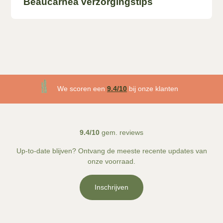
Beaucarnea verzorgingstips
3 maanden plantgarantie
We scoren een
9.4/10
bij onze klanten
Gratis
bezorgd v.a. €50!
9.4/10
gem. reviews
Up-to-date blijven? Ontvang de meeste recente updates van
onze voorraad.
Inschrijven