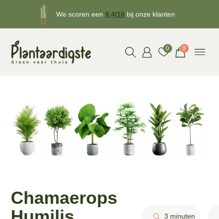
We scoren een
9.4/10
bij onze klanten
Gratis
bezorgd v.a. €50!
0
0
Chamaerops
Humilis
3 minuten