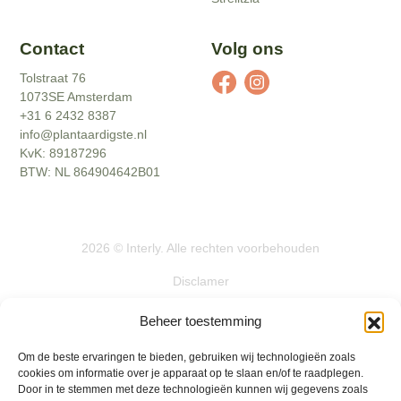
Contact
Volg ons
Tolstraat 76
1073SE Amsterdam
+31 6 2432 8387
info@plantaardigste.nl
KvK: 89187296
BTW: NL 864904642B01
2026
©
Interly
. Alle rechten voorbehouden
Disclamer
Actievoorwaarden
Beheer toestemming
Algemene voorwaarden
Om de beste ervaringen te bieden, gebruiken wij technologieën zoals
cookies om informatie over je apparaat op te slaan en/of te raadplegen.
Privacybeleid
Door in te stemmen met deze technologieën kunnen wij gegevens zoals