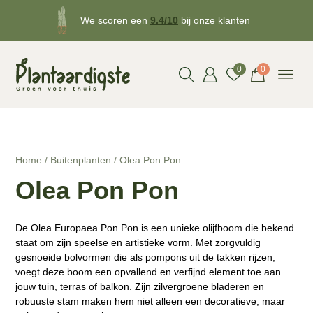
We scoren een
9.4/10
bij onze klanten
Gratis
bezorgd v.a. €50!
0
0
Home
/
Buitenplanten
/ Olea Pon Pon
Olea Pon Pon
De Olea Europaea Pon Pon is een unieke olijfboom die bekend
staat om zijn speelse en artistieke vorm. Met zorgvuldig
gesnoeide bolvormen die als pompons uit de takken rijzen,
voegt deze boom een opvallend en verfijnd element toe aan
jouw tuin, terras of balkon. Zijn zilvergroene bladeren en
robuuste stam maken hem niet alleen een decoratieve, maar