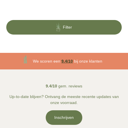
Filter
3 maanden plantgarantie
We scoren een
9.4/10
bij onze klanten
Gratis
bezorgd v.a. €50!
9.4/10
gem. reviews
Up-to-date blijven? Ontvang de meeste recente updates van
onze voorraad.
Inschrijven