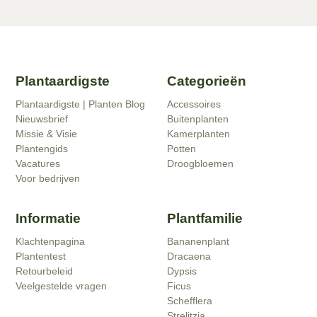
Plantaardigste
Categorieën
Plantaardigste | Planten Blog
Accessoires
Nieuwsbrief
Buitenplanten
Missie & Visie
Kamerplanten
Plantengids
Potten
Vacatures
Droogbloemen
Voor bedrijven
Informatie
Plantfamilie
Klachtenpagina
Bananenplant
Plantentest
Dracaena
Retourbeleid
Dypsis
Veelgestelde vragen
Ficus
Schefflera
Strelitzia